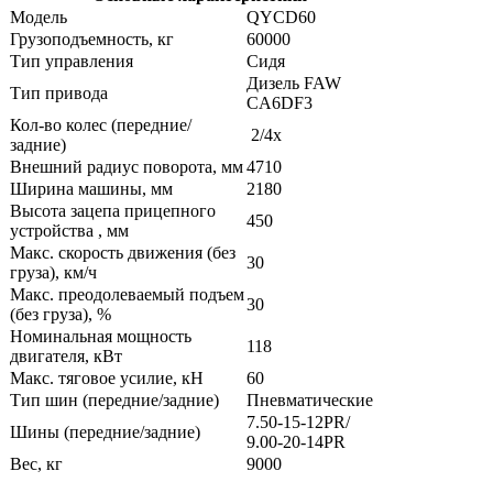
Модель
QYCD60
Грузоподъемность, кг
60000
Тип управления
Сидя
Дизель FAW
Тип привода
CA6DF3
Кол-во колес (передние/
2/4x
задние)
Внешний радиус поворота, мм
4710
Ширина машины, мм
2180
Высота зацепа прицепного
450
устройства , мм
Макс. скорость движения (без
30
груза), км/ч
Макс. преодолеваемый подъем
30
(без груза), %
Номинальная мощность
118
двигателя, кВт
Макс. тяговое усилие, кН
60
Тип шин (передние/задние)
Пневматические
7.50-15-12PR/
Шины (передние/задние)
9.00-20-14PR
Вес, кг
9000