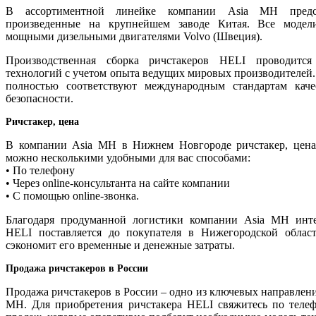
В ассортиментной линейке компании Asia MH предс
произведенные на крупнейшем заводе Китая. Все моде
мощными дизельными двигателями Volvo (Швеция).
Производственная сборка ричстакеров HELI проводитс
технологий с учетом опыта ведущих мировых производителей.
полностью соответствуют международным стандартам кач
безопасности.
Ричстакер, цена
В компании Asia MH в Нижнем Новгороде ричстакер, цена к
можно несколькими удобными для вас способами:
• По телефону
• Через online-консультанта на сайте компании
• С помощью online-звонка.
Благодаря продуманной логистики компании Asia MH инте
HELI поставляется до покупателя в Нижегородской облас
сэкономит его временные и денежные затраты.
Продажа ричстакеров в России
Продажа ричстакеров в России – одно из ключевых направлен
MH. Для приобретения ричстакера HELI свяжитесь по телеф