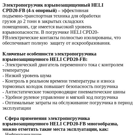
Электропогрузчик взрывозащищенный HELI
CPD20-FB (4-х опорный) –
эффективная
подъемно-транспортная техника для обработки
грузов до 2 тонн в закрытых складских
помещениях, где имеется высокий уровень
взрывоопасности. В погрузчике HELI CPD20-
FB
электрические контакты полностью изолированы, что
обеспечивает полную защиту от искрообразования.
Ключевые особенности электропогрузчика
взрывозащищенного
HELI
CPD
20-
FB
:
- Электрический двигатель переменного тока с контролем
температуры
- Низкий уровень шума
- Контроль в реальном времени температуры и износа
тормозных колодок повышает безопасность погрузчика
- Антистатические токопроводящие пневматические шины
- Удобное рулевое управление и мягкий ход погрузчика
- Оптимальные затраты на обслуживание погрузчика в период
эксплуатации
Сфера применения электропогрузчика
взрывозащищенного HELI
CPD20-
FB
многообразна,
можно отметить такие места эксплуатации, как:
- Нефтехранилище