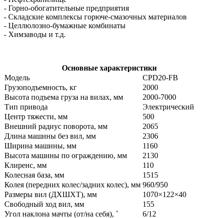
- Горно-обогатительные предприятия
- Складские комплексы горюче-смазочных материалов
- Целлюлозно-бумажные комбинаты
- Химзаводы и т.д.
Основные характеристики
Модель
CPD20-FB
Грузоподъемность, кг
2000
Высота подъема груза на вилах, мм
2000-7000
Тип привода
Электрический
Центр тяжести, мм
500
Внешний радиус поворота, мм
2065
Длина машины без вил, мм
2306
Ширина машины, мм
1160
Высота машины по ограждению, мм
2130
Клиренс, мм
110
Колесная база, мм
1515
Колея (передних колес/задних колес), мм
960/950
Размеры вил (ДXШXТ), мм
1070×122×40
Свободный ход вил, мм
155
Угол наклона мачты (от/на себя), ˚
6/12