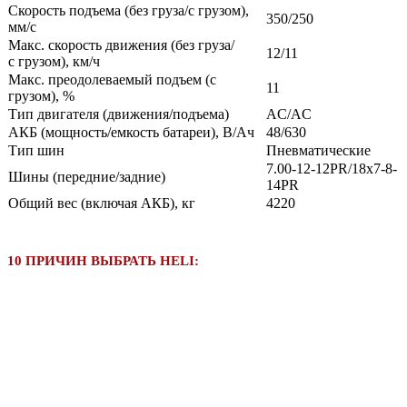
Скорость подъема (без груза/с грузом),
350/250
мм/с
Макс. скорость движения (без груза/
12/11
с грузом), км/ч
Макс. преодолеваемый подъем (с
11
грузом), %
Тип двигателя (движения/подъема)
AC/AC
АКБ (мощность/емкость батареи), В/Ач
48/630
Тип шин
Пневматические
7.00-12-12PR/18x7-8-
Шины (передние/задние)
14PR
Общий вес (включая АКБ), кг
4220
10 ПРИЧИН ВЫБРАТЬ HELI: