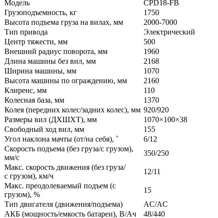
Модель
CPD18-FB
Грузоподъемность, кг
1750
Высота подъема груза на вилах, мм
2000-7000
Тип привода
Электрический
Центр тяжести, мм
500
Внешний радиус поворота, мм
1960
Длина машины без вил, мм
2168
Ширина машины, мм
1070
Высота машины по ограждению, мм
2160
Клиренс, мм
110
Колесная база, мм
1370
Колея (передних колес/задних колес), мм
920/920
Размеры вил (ДXШXТ), мм
1070×100×38
Свободный ход вил, мм
155
Угол наклона мачты (от/на себя), ˚
6/12
Скорость подъема (без груза/с грузом),
350/250
мм/с
Макс. скорость движения (без груза/
12/11
с грузом), км/ч
Макс. преодолеваемый подъем (с
15
грузом), %
Тип двигателя (движения/подъема)
AC/AC
АКБ (мощность/емкость батареи), В/Ач
48/440