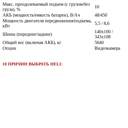
Макс. преодолеваемый подъем (с грузом/без
10
груза), %
АКБ (мощность/емкость батареи), В/Ач
48/450
Мощность двигателя передвижения/подъема,
5,5 / 8,6
кВт
140x100 /
Шины (передние/задние)
343x108
Общий вес (включая АКБ), кг
5640
Опции
Видеокамера
10 ПРИЧИН ВЫБРАТЬ HELI: