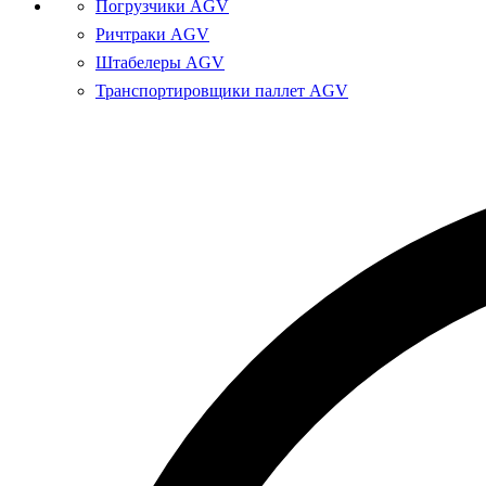
Погрузчики AGV
Ричтраки AGV
Штабелеры AGV
Транспортировщики паллет AGV