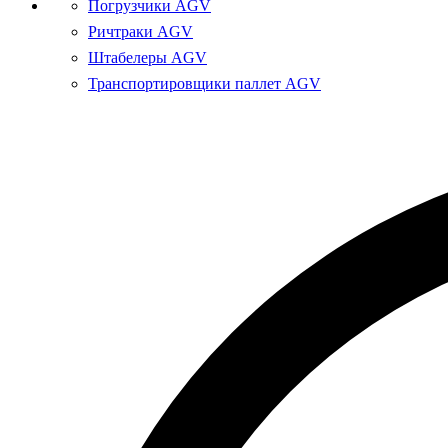
Погрузчики AGV
Ричтраки AGV
Штабелеры AGV
Транспортировщики паллет AGV