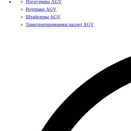
Погрузчики AGV
Ричтраки AGV
Штабелеры AGV
Транспортировщики паллет AGV