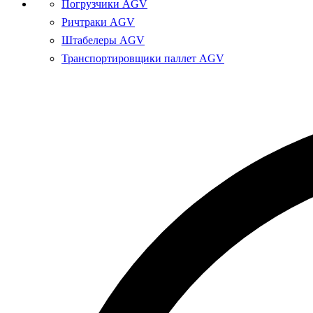
Погрузчики AGV
Ричтраки AGV
Штабелеры AGV
Транспортировщики паллет AGV